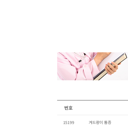
번호
15199
겨드랑이 통증