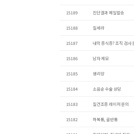
15189
진단결과 메일발송
15188
질세라
15187
내막 증식증? 조직 검사
15186
남자 제모
15185
생리양
15184
소음순 수술 상담
15183
질건조증 레이저 문의
15182
하복통, 골반통