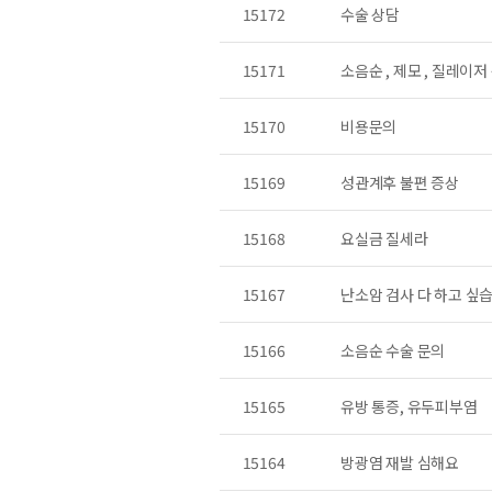
15172
수술 상담
15171
소음순 , 제모 , 질레이저
15170
비용문의
15169
성관계후 불편 증상
15168
요실금 질세라
15167
난소암 검사 다 하고 싶
15166
소음순 수술 문의
15165
유방 통증, 유두피부염
15164
방광염 재발 심해요