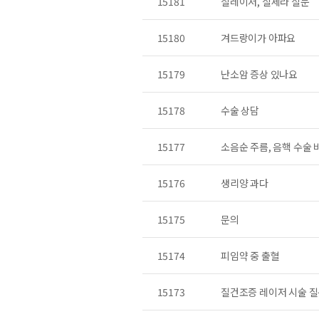
15181
질레이저, 질세라 질문
15180
겨드랑이가 아파요
15179
난소암 증상 있나요
15178
수술 상담
15177
소음순 주름, 음핵 수술 
15176
생리양 과다
15175
문의
15174
피임약 중 출혈
15173
질건조증 레이저 시술 