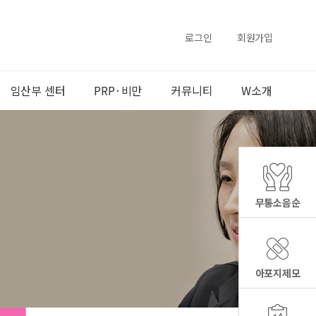
로그인
회원가입
임산부 센터
PRP·비만
커뮤니티
W소개
무통소음순
아포지제모