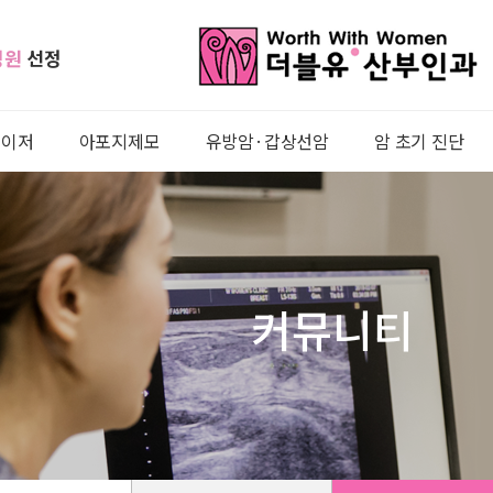
병원
선정
레이저
아포지제모
유방암·갑상선암
암 초기 진단
커뮤니티