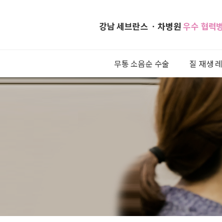
강남 세브란스 ㆍ차병원
우수 협력
무통 소음순 수술
질 재생 