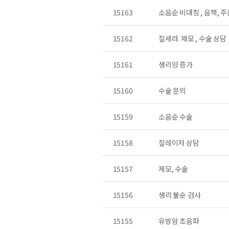
15163
소음순 비대칭 , 음핵, 
15162
질세라. 제모 , 수술 상담
15161
생리양 증가
15160
수술 문의
15159
소음순 수술
15158
질레이저 상담
15157
제모, 수술
15156
생리 불순 검사
15155
유방암 초음파