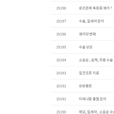
15198
호르몬제 복용중 생리 ?
15197
수술, 질세라 문의
15196
생리양 변화
15195
수술 상담
15194
소음순 , 음핵, 주름 수술
15193
질건조증 치료
15192
유방통증
15191
미레나중 출혈 문의
15190
제모, 질세라 , 소음순 