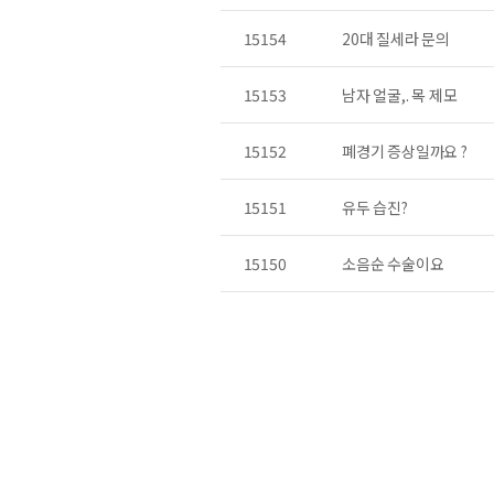
15154
20대 질세라 문의
15153
남자 얼굴,. 목 제모
15152
폐경기 증상일까요 ?
15151
유두 습진?
15150
소음순 수술이요