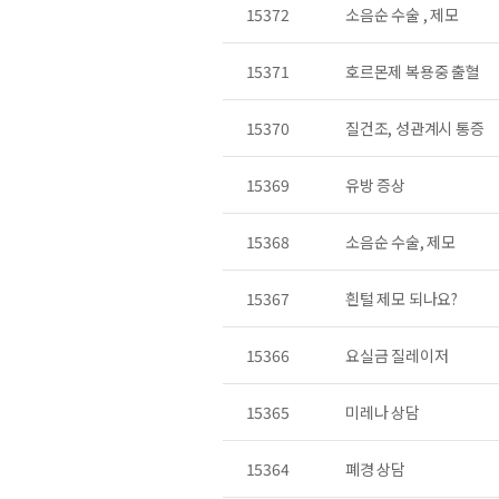
15372
소음순 수술 , 제모
15371
호르몬제 복용중 출혈
15370
질건조, 성관계시 통증
15369
유방 증상
15368
소음순 수술, 제모
15367
흰털 제모 되나요?
15366
요실금 질레이저
15365
미레나 상담
15364
폐경 상담