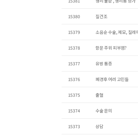
15381
생리 불순 , 생리통 증가
15380
질건조
15379
소음순 수술, 제모, 질레
15378
항문 주위 피부염?
15377
유방 통증
15376
폐경후 여러 고민들
15375
출혈
15374
수술 문의
15373
상담