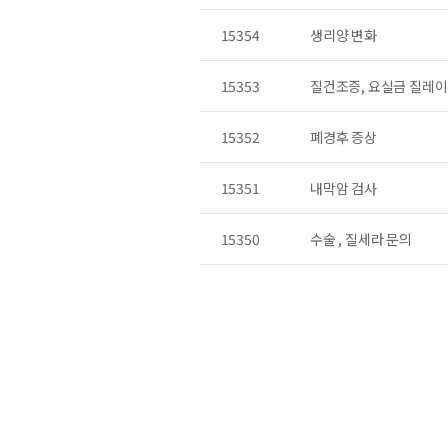
15354
생리양 변화
15353
질건조증, 요실금 질레이
15352
폐경후 증상
15351
내막암 검사
15350
수술 , 질세라 문의