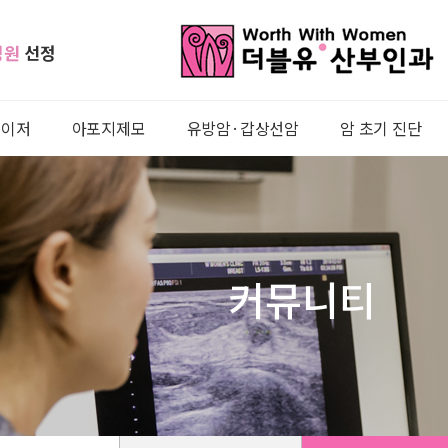
병원
선정
레이저
아포지제모
유방암·갑상선암
암 초기 진단
커뮤니티