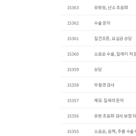
15363
유방암, 난소 초음파
15362
수술 문의
15361
질건조증, 요실금 상담
15360
소음순 수술, 질레이 저 
15359
상담
15358
무월경 검사
15357
제모. 질세라 문의
15356
유방 초음파 검사 보험 
15355
소음순, 음핵, 주름 수술