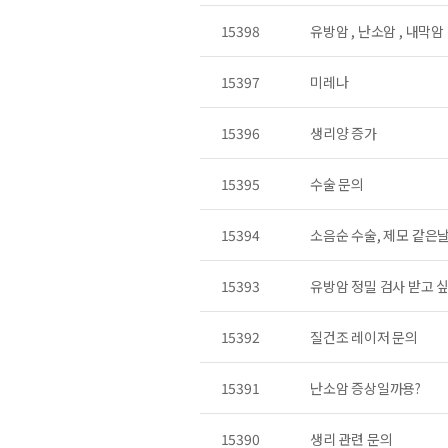
15398
유방암 , 난소암 , 내막암
15397
미레나
15396
생리양 증가
15395
수술 문의
15394
소음순 수술, 제모 같은
15393
유방암 정밀 검사 받고 
15392
질건조 레이저 문의
15391
난소암 증상일까용?
15390
생리 관련 문의