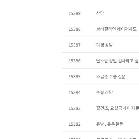
15389
상담
15388
브라질리언 레이저제모
15387
폐경 상담
15386
난소암 정밀 검사하고 
15385
소음순 수술 질문
15384
수술 상답
15383
질건조, 요실금 레이저 
15382
유방 , 유두 불편