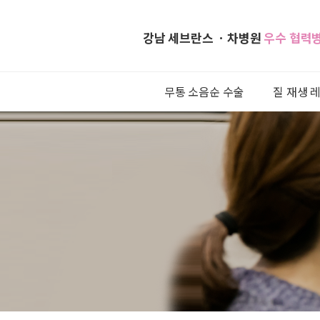
강남 세브란스 ㆍ차병원
우수 협력
무통 소음순 수술
질 재생 