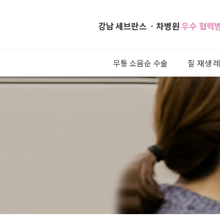
강남 세브란스 ㆍ차병원
우수 협력
무통 소음순 수술
질 재생 